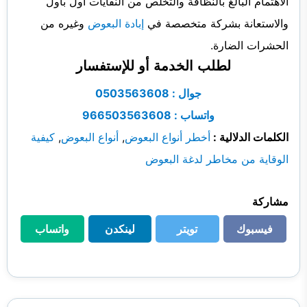
الاهتمام البالغ بالنظافة والتخلص من النفايات أول بأول
والاستعانة بشركة متخصصة في
إبادة البعوض
وغيره من
الحشرات الضارة.
لطلب الخدمة أو للإستفسار
جوال : 0503563608
واتساب : 966503563608
الكلمات الدلالية :
أخطر أنواع البعوض
,
أنواع البعوض
,
كيفية
الوقاية من مخاطر لدغة البعوض
مشاركة
فيسبوك
تويتر
لينكدن
واتساب
فيسبوك
تويتر
لينكدن
واتساب