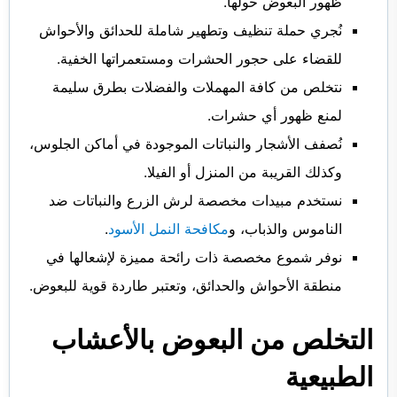
ظهور البعوض حولها.
نُجري حملة تنظيف وتطهير شاملة للحدائق والأحواش
للقضاء على حجور الحشرات ومستعمراتها الخفية.
نتخلص من كافة المهملات والفضلات بطرق سليمة
لمنع ظهور أي حشرات.
نُصفف الأشجار والنباتات الموجودة في أماكن الجلوس،
وكذلك القريبة من المنزل أو الفيلا.
نستخدم مبيدات مخصصة لرش الزرع والنباتات ضد
الناموس والذباب، و
مكافحة النمل الأسود
.
نوفر شموع مخصصة ذات رائحة مميزة لإشعالها في
منطقة الأحواش والحدائق، وتعتبر طاردة قوية للبعوض.
التخلص من البعوض بالأعشاب
الطبيعية