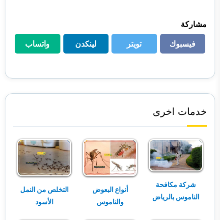
مشاركة
فيسبوك
تويتر
لينكدن
واتساب
فيسبوك
تويتر
لينكدن
واتساب
خدمات اخرى
شركة مكافحة
أنواع البعوض
التخلص من النمل
الناموس بالرياض
والناموس
الأسود